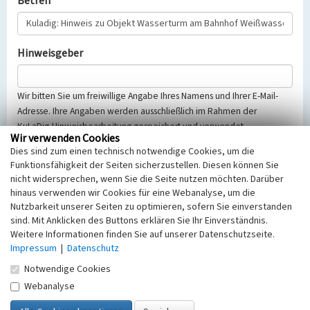
Betreff
Hinweisgeber
Wir bitten Sie um freiwillige Angabe Ihres Namens und Ihrer E-Mail-
Adresse. Ihre Angaben werden ausschließlich im Rahmen der
KuLaDig-Hinweisbearbeitung gespeichert und verwendet.
Wir verwenden Cookies
Selbstverständlich werden diese entsprechend der Vorschriften des
Dies sind zum einen technisch notwendige Cookies, um die
Telemediengesetzes, des Datenschutzgesetzes NRW und der seit
Funktionsfähigkeit der Seiten sicherzustellen. Diesen können Sie
dem 25.05.2018 gültigen Europäischen Datenschutzgrundverordnung
nicht widersprechen, wenn Sie die Seite nutzen möchten. Darüber
(EU-DSGVO) vertraulich behandelt, beachten Sie bitte unsere
hinaus verwenden wir Cookies für eine Webanalyse, um die
Hinweise zum
Datenschutz
.
Nutzbarkeit unserer Seiten zu optimieren, sofern Sie einverstanden
sind. Mit Anklicken des Buttons erklären Sie Ihr Einverständnis.
Nachricht
Weitere Informationen finden Sie auf unserer Datenschutzseite.
Impressum
|
Datenschutz
Notwendige Cookies
Webanalyse
Sicherheitsabfrage
Tragen Sie unten das Rechenergebnis aus der