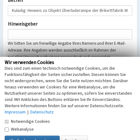
Betreff
Hinweisgeber
Wir bitten Sie um freiwillige Angabe Ihres Namens und Ihrer E-Mail-
Adresse. Ihre Angaben werden ausschließlich im Rahmen der
KuLaDig-Hinweisbearbeitung gespeichert und verwendet.
Wir verwenden Cookies
Selbstverständlich werden diese entsprechend der Vorschriften des
Dies sind zum einen technisch notwendige Cookies, um die
Telemediengesetzes, des Datenschutzgesetzes NRW und der seit
Funktionsfähigkeit der Seiten sicherzustellen. Diesen können Sie
dem 25.05.2018 gültigen Europäischen Datenschutzgrundverordnung
nicht widersprechen, wenn Sie die Seite nutzen möchten. Darüber
(EU-DSGVO) vertraulich behandelt, beachten Sie bitte unsere
hinaus verwenden wir Cookies für eine Webanalyse, um die
Hinweise zum
Datenschutz
.
Nutzbarkeit unserer Seiten zu optimieren, sofern Sie einverstanden
sind. Mit Anklicken des Buttons erklären Sie Ihr Einverständnis.
Nachricht
Weitere Informationen finden Sie auf unserer Datenschutzseite.
Impressum
|
Datenschutz
Notwendige Cookies
Webanalyse
Sicherheitsabfrage
Tragen Sie unten das Rechenergebnis aus der