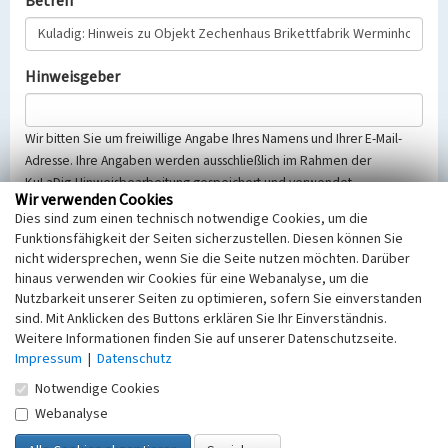
Betreff
Hinweisgeber
Wir bitten Sie um freiwillige Angabe Ihres Namens und Ihrer E-Mail-
Adresse. Ihre Angaben werden ausschließlich im Rahmen der
KuLaDig-Hinweisbearbeitung gespeichert und verwendet.
Wir verwenden Cookies
Selbstverständlich werden diese entsprechend der Vorschriften des
Dies sind zum einen technisch notwendige Cookies, um die
Telemediengesetzes, des Datenschutzgesetzes NRW und der seit
Funktionsfähigkeit der Seiten sicherzustellen. Diesen können Sie
dem 25.05.2018 gültigen Europäischen Datenschutzgrundverordnung
nicht widersprechen, wenn Sie die Seite nutzen möchten. Darüber
(EU-DSGVO) vertraulich behandelt, beachten Sie bitte unsere
hinaus verwenden wir Cookies für eine Webanalyse, um die
Hinweise zum
Datenschutz
.
Nutzbarkeit unserer Seiten zu optimieren, sofern Sie einverstanden
sind. Mit Anklicken des Buttons erklären Sie Ihr Einverständnis.
Nachricht
Weitere Informationen finden Sie auf unserer Datenschutzseite.
Impressum
|
Datenschutz
Notwendige Cookies
Webanalyse
Sicherheitsabfrage
Tragen Sie unten das Rechenergebnis aus der