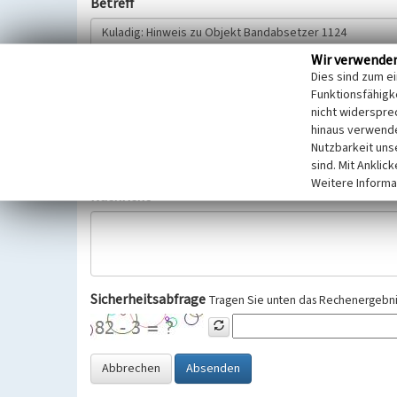
Betreff
Wir verwende
Hinweisgeber
Dies sind zum e
Funktionsfähigke
nicht widerspre
Wir bitten Sie um freiwillige Angabe Ihres Namens und Ihre
hinaus verwende
Selbstverständlich werden diese entsprechend der Vorschr
Nutzbarkeit uns
Datenschutzgrundverordnung (EU-DSGVO) vertraulich behand
sind. Mit Anklic
Weitere Informa
Nachricht
Sicherheitsabfrage
Tragen Sie unten das Rechenergebnis
Abbrechen
Absenden