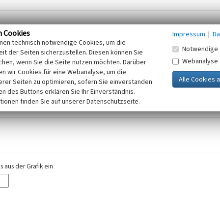
n Cookies
Impressum
|
Da
inen technisch notwendige Cookies, um die
Notwendige 
it der Seiten sicherzustellen. Diesen können Sie
Webanalyse
chen, wenn Sie die Seite nutzen möchten. Darüber
r E-Mail-Adresse. Ihre Angaben werden ausschließlich im Rahmen der KuLaDig-
n wir Cookies für eine Webanalyse, um die
iften des Telemediengesetzes, des Datenschutzgesetzes NRW und der seit dem
erer Seiten zu optimieren, sofern Sie einverstanden
elt, beachten Sie bitte unsere Hinweise zum
ken des Buttons erklären Sie Ihr Einverständnis.
Datenschutz
.
tionen finden Sie auf unserer Datenschutzseite.
 aus der Grafik ein