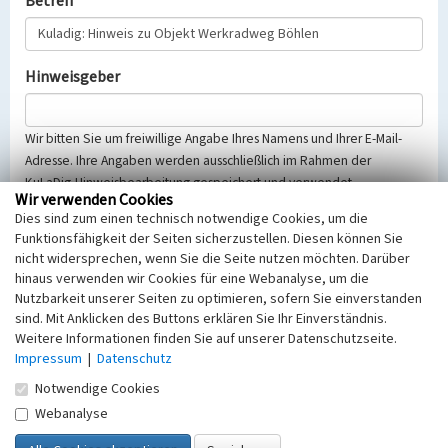
Betreff
Hinweisgeber
Wir bitten Sie um freiwillige Angabe Ihres Namens und Ihrer E-Mail-
Adresse. Ihre Angaben werden ausschließlich im Rahmen der
KuLaDig-Hinweisbearbeitung gespeichert und verwendet.
Wir verwenden Cookies
Selbstverständlich werden diese entsprechend der Vorschriften des
Dies sind zum einen technisch notwendige Cookies, um die
Telemediengesetzes, des Datenschutzgesetzes NRW und der seit
Funktionsfähigkeit der Seiten sicherzustellen. Diesen können Sie
dem 25.05.2018 gültigen Europäischen Datenschutzgrundverordnung
nicht widersprechen, wenn Sie die Seite nutzen möchten. Darüber
(EU-DSGVO) vertraulich behandelt, beachten Sie bitte unsere
hinaus verwenden wir Cookies für eine Webanalyse, um die
Hinweise zum
Datenschutz
.
Nutzbarkeit unserer Seiten zu optimieren, sofern Sie einverstanden
sind. Mit Anklicken des Buttons erklären Sie Ihr Einverständnis.
Nachricht
Weitere Informationen finden Sie auf unserer Datenschutzseite.
Impressum
|
Datenschutz
Notwendige Cookies
Webanalyse
Sicherheitsabfrage
Tragen Sie unten das Rechenergebnis aus der