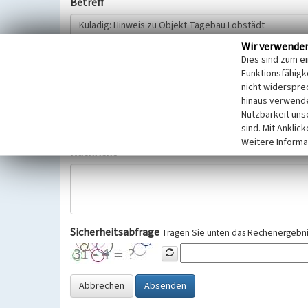
Betreff
Wir verwende
Hinweisgeber
Dies sind zum e
Funktionsfähigke
nicht widerspre
Wir bitten Sie um freiwillige Angabe Ihres Namens und Ihre
hinaus verwende
Selbstverständlich werden diese entsprechend der Vorschr
Nutzbarkeit uns
Datenschutzgrundverordnung (EU-DSGVO) vertraulich behand
sind. Mit Anklic
Weitere Informa
Nachricht
Sicherheitsabfrage
Tragen Sie unten das Rechenergebnis
Abbrechen
Absenden