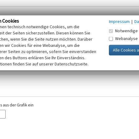
n Cookies
Impressum
|
Da
inen technisch notwendige Cookies, um die
Notwendige 
it der Seiten sicherzustellen. Diesen können Sie
Webanalyse
chen, wenn Sie die Seite nutzen möchten. Darüber
r E-Mail-Adresse. Ihre Angaben werden ausschließlich im Rahmen der KuLaDig-
n wir Cookies für eine Webanalyse, um die
iften des Telemediengesetzes, des Datenschutzgesetzes NRW und der seit dem
erer Seiten zu optimieren, sofern Sie einverstanden
elt, beachten Sie bitte unsere Hinweise zum
ken des Buttons erklären Sie Ihr Einverständnis.
Datenschutz
.
tionen finden Sie auf unserer Datenschutzseite.
 aus der Grafik ein