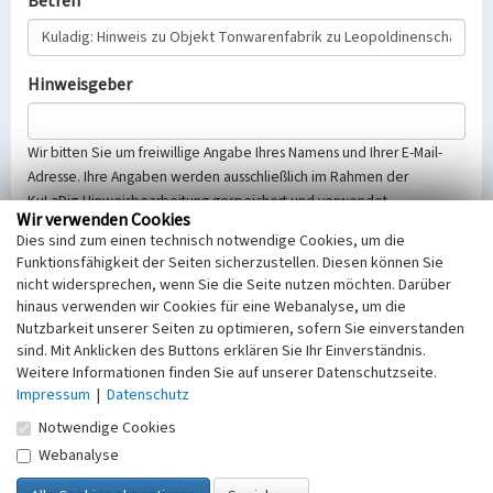
Betreff
Hinweisgeber
Wir bitten Sie um freiwillige Angabe Ihres Namens und Ihrer E-Mail-
Adresse. Ihre Angaben werden ausschließlich im Rahmen der
KuLaDig-Hinweisbearbeitung gespeichert und verwendet.
Wir verwenden Cookies
Selbstverständlich werden diese entsprechend der Vorschriften des
Dies sind zum einen technisch notwendige Cookies, um die
Telemediengesetzes, des Datenschutzgesetzes NRW und der seit
Funktionsfähigkeit der Seiten sicherzustellen. Diesen können Sie
dem 25.05.2018 gültigen Europäischen Datenschutzgrundverordnung
nicht widersprechen, wenn Sie die Seite nutzen möchten. Darüber
(EU-DSGVO) vertraulich behandelt, beachten Sie bitte unsere
hinaus verwenden wir Cookies für eine Webanalyse, um die
Hinweise zum
Datenschutz
.
Nutzbarkeit unserer Seiten zu optimieren, sofern Sie einverstanden
sind. Mit Anklicken des Buttons erklären Sie Ihr Einverständnis.
Nachricht
Weitere Informationen finden Sie auf unserer Datenschutzseite.
Impressum
|
Datenschutz
Notwendige Cookies
Webanalyse
Sicherheitsabfrage
Tragen Sie unten das Rechenergebnis aus der