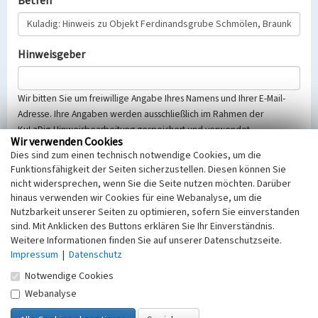
Betreff
Hinweisgeber
Wir bitten Sie um freiwillige Angabe Ihres Namens und Ihrer E-Mail-
Adresse. Ihre Angaben werden ausschließlich im Rahmen der
KuLaDig-Hinweisbearbeitung gespeichert und verwendet.
Wir verwenden Cookies
Selbstverständlich werden diese entsprechend der Vorschriften des
Dies sind zum einen technisch notwendige Cookies, um die
Telemediengesetzes, des Datenschutzgesetzes NRW und der seit
Funktionsfähigkeit der Seiten sicherzustellen. Diesen können Sie
dem 25.05.2018 gültigen Europäischen Datenschutzgrundverordnung
nicht widersprechen, wenn Sie die Seite nutzen möchten. Darüber
(EU-DSGVO) vertraulich behandelt, beachten Sie bitte unsere
hinaus verwenden wir Cookies für eine Webanalyse, um die
Hinweise zum
Datenschutz
.
Nutzbarkeit unserer Seiten zu optimieren, sofern Sie einverstanden
sind. Mit Anklicken des Buttons erklären Sie Ihr Einverständnis.
Nachricht
Weitere Informationen finden Sie auf unserer Datenschutzseite.
Impressum
|
Datenschutz
Notwendige Cookies
Webanalyse
Sicherheitsabfrage
Tragen Sie unten das Rechenergebnis aus der