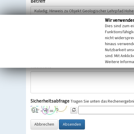
Betreff
Wir verwende
Hinweisgeber
Dies sind zum e
Funktionsfähigke
nicht widerspre
Wir bitten Sie um freiwillige Angabe Ihres Namens und Ihre
hinaus verwende
Selbstverständlich werden diese entsprechend der Vorschr
Nutzbarkeit uns
Datenschutzgrundverordnung (EU-DSGVO) vertraulich behand
sind. Mit Anklic
Weitere Informa
Nachricht
Sicherheitsabfrage
Tragen Sie unten das Rechenergebnis
Abbrechen
Absenden