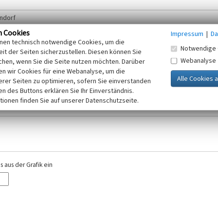
n Cookies
Impressum
|
Da
inen technisch notwendige Cookies, um die
Notwendige 
it der Seiten sicherzustellen. Diesen können Sie
Webanalyse
chen, wenn Sie die Seite nutzen möchten. Darüber
r E-Mail-Adresse. Ihre Angaben werden ausschließlich im Rahmen der KuLaDig-
n wir Cookies für eine Webanalyse, um die
iften des Telemediengesetzes, des Datenschutzgesetzes NRW und der seit dem
erer Seiten zu optimieren, sofern Sie einverstanden
elt, beachten Sie bitte unsere Hinweise zum
ken des Buttons erklären Sie Ihr Einverständnis.
Datenschutz
.
tionen finden Sie auf unserer Datenschutzseite.
 aus der Grafik ein