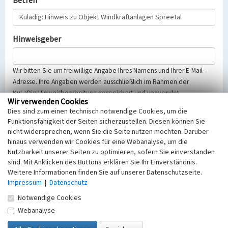
Betreff
Hinweisgeber
Wir bitten Sie um freiwillige Angabe Ihres Namens und Ihrer E-Mail-
Adresse. Ihre Angaben werden ausschließlich im Rahmen der
KuLaDig-Hinweisbearbeitung gespeichert und verwendet.
Wir verwenden Cookies
Selbstverständlich werden diese entsprechend der Vorschriften des
Dies sind zum einen technisch notwendige Cookies, um die
Telemediengesetzes, des Datenschutzgesetzes NRW und der seit
Funktionsfähigkeit der Seiten sicherzustellen. Diesen können Sie
dem 25.05.2018 gültigen Europäischen Datenschutzgrundverordnung
nicht widersprechen, wenn Sie die Seite nutzen möchten. Darüber
(EU-DSGVO) vertraulich behandelt, beachten Sie bitte unsere
hinaus verwenden wir Cookies für eine Webanalyse, um die
Hinweise zum
Datenschutz
.
Nutzbarkeit unserer Seiten zu optimieren, sofern Sie einverstanden
sind. Mit Anklicken des Buttons erklären Sie Ihr Einverständnis.
Nachricht
Weitere Informationen finden Sie auf unserer Datenschutzseite.
Impressum
|
Datenschutz
Notwendige Cookies
Webanalyse
Sicherheitsabfrage
Tragen Sie unten das Rechenergebnis aus der