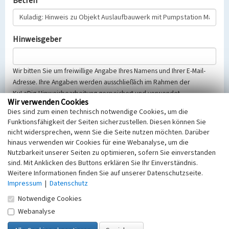
Betreff
Hinweisgeber
Wir bitten Sie um freiwillige Angabe Ihres Namens und Ihrer E-Mail-
Adresse. Ihre Angaben werden ausschließlich im Rahmen der
KuLaDig-Hinweisbearbeitung gespeichert und verwendet.
Wir verwenden Cookies
Selbstverständlich werden diese entsprechend der Vorschriften des
Dies sind zum einen technisch notwendige Cookies, um die
Telemediengesetzes, des Datenschutzgesetzes NRW und der seit
Funktionsfähigkeit der Seiten sicherzustellen. Diesen können Sie
dem 25.05.2018 gültigen Europäischen Datenschutzgrundverordnung
nicht widersprechen, wenn Sie die Seite nutzen möchten. Darüber
(EU-DSGVO) vertraulich behandelt, beachten Sie bitte unsere
hinaus verwenden wir Cookies für eine Webanalyse, um die
Hinweise zum
Datenschutz
.
Nutzbarkeit unserer Seiten zu optimieren, sofern Sie einverstanden
sind. Mit Anklicken des Buttons erklären Sie Ihr Einverständnis.
Nachricht
Weitere Informationen finden Sie auf unserer Datenschutzseite.
Impressum
|
Datenschutz
Notwendige Cookies
Webanalyse
Sicherheitsabfrage
Tragen Sie unten das Rechenergebnis aus der