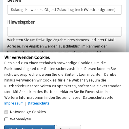
Betreff
Hinweisgeber
Wir bitten Sie um freiwillige Angabe Ihres Namens und Ihrer E-Mail-
Adresse. Ihre Angaben werden ausschließlich im Rahmen der
KuLaDig-Hinweisbearbeitung gespeichert und verwendet.
Wir verwenden Cookies
Selbstverständlich werden diese entsprechend der Vorschriften des
Dies sind zum einen technisch notwendige Cookies, um die
Telemediengesetzes, des Datenschutzgesetzes NRW und der seit
Funktionsfähigkeit der Seiten sicherzustellen. Diesen können Sie
dem 25.05.2018 gültigen Europäischen Datenschutzgrundverordnung
nicht widersprechen, wenn Sie die Seite nutzen möchten. Darüber
(EU-DSGVO) vertraulich behandelt, beachten Sie bitte unsere
hinaus verwenden wir Cookies für eine Webanalyse, um die
Hinweise zum
Datenschutz
.
Nutzbarkeit unserer Seiten zu optimieren, sofern Sie einverstanden
sind. Mit Anklicken des Buttons erklären Sie Ihr Einverständnis.
Nachricht
Weitere Informationen finden Sie auf unserer Datenschutzseite.
Impressum
|
Datenschutz
Notwendige Cookies
Webanalyse
Sicherheitsabfrage
Tragen Sie unten das Rechenergebnis aus der