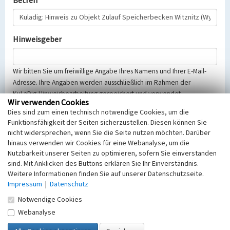
Betreff
Hinweisgeber
Wir bitten Sie um freiwillige Angabe Ihres Namens und Ihrer E-Mail-
Adresse. Ihre Angaben werden ausschließlich im Rahmen der
KuLaDig-Hinweisbearbeitung gespeichert und verwendet.
Wir verwenden Cookies
Selbstverständlich werden diese entsprechend der Vorschriften des
Dies sind zum einen technisch notwendige Cookies, um die
Telemediengesetzes, des Datenschutzgesetzes NRW und der seit
Funktionsfähigkeit der Seiten sicherzustellen. Diesen können Sie
dem 25.05.2018 gültigen Europäischen Datenschutzgrundverordnung
nicht widersprechen, wenn Sie die Seite nutzen möchten. Darüber
(EU-DSGVO) vertraulich behandelt, beachten Sie bitte unsere
hinaus verwenden wir Cookies für eine Webanalyse, um die
Hinweise zum
Datenschutz
.
Nutzbarkeit unserer Seiten zu optimieren, sofern Sie einverstanden
sind. Mit Anklicken des Buttons erklären Sie Ihr Einverständnis.
Nachricht
Weitere Informationen finden Sie auf unserer Datenschutzseite.
Impressum
|
Datenschutz
Notwendige Cookies
Webanalyse
Sicherheitsabfrage
Tragen Sie unten das Rechenergebnis aus der