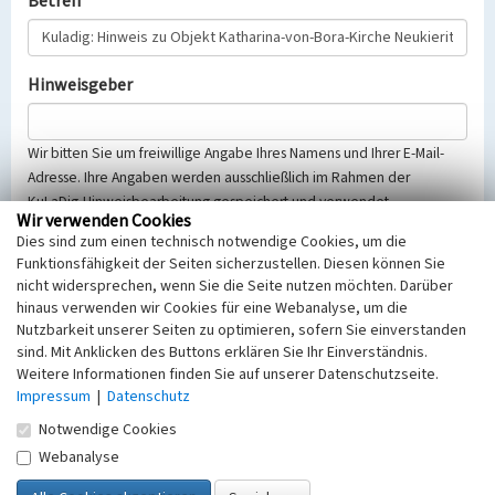
Betreff
Hinweisgeber
Wir bitten Sie um freiwillige Angabe Ihres Namens und Ihrer E-Mail-
Adresse. Ihre Angaben werden ausschließlich im Rahmen der
KuLaDig-Hinweisbearbeitung gespeichert und verwendet.
Wir verwenden Cookies
Selbstverständlich werden diese entsprechend der Vorschriften des
Dies sind zum einen technisch notwendige Cookies, um die
Telemediengesetzes, des Datenschutzgesetzes NRW und der seit
Funktionsfähigkeit der Seiten sicherzustellen. Diesen können Sie
dem 25.05.2018 gültigen Europäischen Datenschutzgrundverordnung
nicht widersprechen, wenn Sie die Seite nutzen möchten. Darüber
(EU-DSGVO) vertraulich behandelt, beachten Sie bitte unsere
hinaus verwenden wir Cookies für eine Webanalyse, um die
Hinweise zum
Datenschutz
.
Nutzbarkeit unserer Seiten zu optimieren, sofern Sie einverstanden
sind. Mit Anklicken des Buttons erklären Sie Ihr Einverständnis.
Nachricht
Weitere Informationen finden Sie auf unserer Datenschutzseite.
Impressum
|
Datenschutz
Notwendige Cookies
Webanalyse
Sicherheitsabfrage
Tragen Sie unten das Rechenergebnis aus der