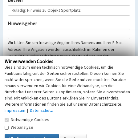
Betreff
Hinweisgeber
Wir bitten Sie um freiwillige Angabe Ihres Namens und Ihrer E-Mail-
Adresse. Ihre Angaben werden ausschließlich im Rahmen der
KuLaDig-Hinweisbearbeitung gespeichert und verwendet.
Wir verwenden Cookies
Selbstverständlich werden diese entsprechend der Vorschriften des
Dies sind zum einen technisch notwendige Cookies, um die
Telemediengesetzes, des Datenschutzgesetzes NRW und der seit
Funktionsfähigkeit der Seiten sicherzustellen. Diesen können Sie
dem 25.05.2018 gültigen Europäischen Datenschutzgrundverordnung
nicht widersprechen, wenn Sie die Seite nutzen möchten. Darüber
(EU-DSGVO) vertraulich behandelt, beachten Sie bitte unsere
hinaus verwenden wir Cookies für eine Webanalyse, um die
Hinweise zum
Datenschutz
.
Nutzbarkeit unserer Seiten zu optimieren, sofern Sie einverstanden
sind. Mit Anklicken des Buttons erklären Sie Ihr Einverständnis.
Nachricht
Weitere Informationen finden Sie auf unserer Datenschutzseite.
Impressum
|
Datenschutz
Notwendige Cookies
Webanalyse
Sicherheitsabfrage
Tragen Sie unten das Rechenergebnis aus der