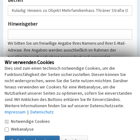
Betreff
Hinweisgeber
Wir bitten Sie um freiwillige Angabe Ihres Namens und Ihrer E-Mail-
Adresse. Ihre Angaben werden ausschließlich im Rahmen der
KuLaDig-Hinweisbearbeitung gespeichert und verwendet.
Wir verwenden Cookies
Selbstverständlich werden diese entsprechend der Vorschriften des
Dies sind zum einen technisch notwendige Cookies, um die
Telemediengesetzes, des Datenschutzgesetzes NRW und der seit
Funktionsfähigkeit der Seiten sicherzustellen. Diesen können Sie
dem 25.05.2018 gültigen Europäischen Datenschutzgrundverordnung
nicht widersprechen, wenn Sie die Seite nutzen möchten. Darüber
(EU-DSGVO) vertraulich behandelt, beachten Sie bitte unsere
hinaus verwenden wir Cookies für eine Webanalyse, um die
Hinweise zum
Datenschutz
.
Nutzbarkeit unserer Seiten zu optimieren, sofern Sie einverstanden
sind. Mit Anklicken des Buttons erklären Sie Ihr Einverständnis.
Nachricht
Weitere Informationen finden Sie auf unserer Datenschutzseite.
Impressum
|
Datenschutz
Notwendige Cookies
Webanalyse
Sicherheitsabfrage
Tragen Sie unten das Rechenergebnis aus der