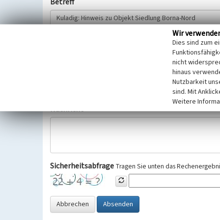
Betreff
Wir verwende
Hinweisgeber
Dies sind zum e
Funktionsfähigke
nicht widerspre
Wir bitten Sie um freiwillige Angabe Ihres Namens und Ihre
hinaus verwende
Selbstverständlich werden diese entsprechend der Vorschr
Nutzbarkeit uns
Datenschutzgrundverordnung (EU-DSGVO) vertraulich behand
sind. Mit Anklic
Weitere Informa
Nachricht
Sicherheitsabfrage
Tragen Sie unten das Rechenergebnis
Abbrechen
Absenden