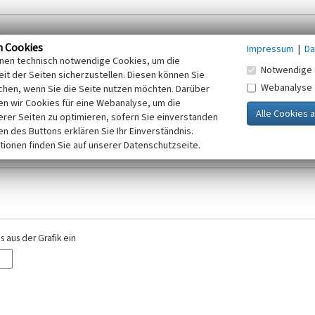
n Cookies
Impressum
|
Da
inen technisch notwendige Cookies, um die
Notwendige 
it der Seiten sicherzustellen. Diesen können Sie
Webanalyse
chen, wenn Sie die Seite nutzen möchten. Darüber
r E-Mail-Adresse. Ihre Angaben werden ausschließlich im Rahmen der KuLaDig-
n wir Cookies für eine Webanalyse, um die
iften des Telemediengesetzes, des Datenschutzgesetzes NRW und der seit dem
erer Seiten zu optimieren, sofern Sie einverstanden
elt, beachten Sie bitte unsere Hinweise zum
ken des Buttons erklären Sie Ihr Einverständnis.
Datenschutz
.
tionen finden Sie auf unserer Datenschutzseite.
 aus der Grafik ein