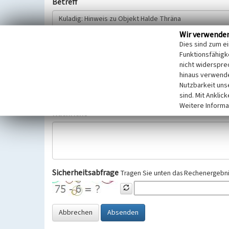
Betreff
Wir verwende
Hinweisgeber
Dies sind zum e
Funktionsfähigke
nicht widerspre
Wir bitten Sie um freiwillige Angabe Ihres Namens und Ihre
hinaus verwende
Selbstverständlich werden diese entsprechend der Vorschr
Nutzbarkeit uns
Datenschutzgrundverordnung (EU-DSGVO) vertraulich behand
sind. Mit Anklic
Weitere Informa
Nachricht
Sicherheitsabfrage
Tragen Sie unten das Rechenergebnis
Abbrechen
Absenden