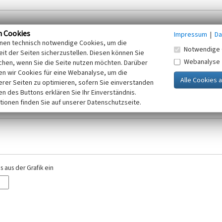
n Cookies
Impressum
|
Da
inen technisch notwendige Cookies, um die
Notwendige 
it der Seiten sicherzustellen. Diesen können Sie
Webanalyse
chen, wenn Sie die Seite nutzen möchten. Darüber
r E-Mail-Adresse. Ihre Angaben werden ausschließlich im Rahmen der KuLaDig-
n wir Cookies für eine Webanalyse, um die
iften des Telemediengesetzes, des Datenschutzgesetzes NRW und der seit dem
erer Seiten zu optimieren, sofern Sie einverstanden
elt, beachten Sie bitte unsere Hinweise zum
ken des Buttons erklären Sie Ihr Einverständnis.
Datenschutz
.
tionen finden Sie auf unserer Datenschutzseite.
 aus der Grafik ein