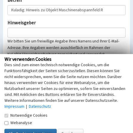
Betreff
Hinweisgeber
Wir bitten Sie um freiwillige Angabe Ihres Namens und Ihrer E-Mail-
Adresse. Ihre Angaben werden ausschließlich im Rahmen der
KuLaDig-Hinweisbearbeitung gespeichert und verwendet.
Wir verwenden Cookies
Selbstverständlich werden diese entsprechend der Vorschriften des
Dies sind zum einen technisch notwendige Cookies, um die
Telemediengesetzes, des Datenschutzgesetzes NRW und der seit
Funktionsfähigkeit der Seiten sicherzustellen. Diesen können Sie
dem 25.05.2018 gültigen Europäischen Datenschutzgrundverordnung
nicht widersprechen, wenn Sie die Seite nutzen möchten. Darüber
(EU-DSGVO) vertraulich behandelt, beachten Sie bitte unsere
hinaus verwenden wir Cookies für eine Webanalyse, um die
Hinweise zum
Datenschutz
.
Nutzbarkeit unserer Seiten zu optimieren, sofern Sie einverstanden
sind. Mit Anklicken des Buttons erklären Sie Ihr Einverständnis.
Nachricht
Weitere Informationen finden Sie auf unserer Datenschutzseite.
Impressum
|
Datenschutz
Notwendige Cookies
Webanalyse
Sicherheitsabfrage
Tragen Sie unten das Rechenergebnis aus der