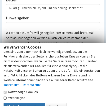
Betreff
Hinweisgeber
Wir bitten Sie um freiwillige Angabe Ihres Namens und Ihrer E-Mail-
Adresse. Ihre Angaben werden ausschließlich im Rahmen der
KuLaDig-Hinweisbearbeitung gespeichert und verwendet.
Wir verwenden Cookies
Selbstverständlich werden diese entsprechend der Vorschriften des
Dies sind zum einen technisch notwendige Cookies, um die
Telemediengesetzes, des Datenschutzgesetzes NRW und der seit
Funktionsfähigkeit der Seiten sicherzustellen. Diesen können Sie
dem 25.05.2018 gültigen Europäischen Datenschutzgrundverordnung
nicht widersprechen, wenn Sie die Seite nutzen möchten. Darüber
(EU-DSGVO) vertraulich behandelt, beachten Sie bitte unsere
hinaus verwenden wir Cookies für eine Webanalyse, um die
Hinweise zum
Datenschutz
.
Nutzbarkeit unserer Seiten zu optimieren, sofern Sie einverstanden
sind. Mit Anklicken des Buttons erklären Sie Ihr Einverständnis.
Nachricht
Weitere Informationen finden Sie auf unserer Datenschutzseite.
Impressum
|
Datenschutz
Notwendige Cookies
Webanalyse
Sicherheitsabfrage
Tragen Sie unten das Rechenergebnis aus der