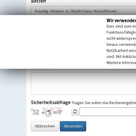
Betreff
Wir verwende
Hinweisgeber
Dies sind zum e
Funktionsfähigke
nicht widerspre
Wir bitten Sie um freiwillige Angabe Ihres Namens und Ihre
hinaus verwende
Selbstverständlich werden diese entsprechend der Vorschr
Nutzbarkeit uns
Datenschutzgrundverordnung (EU-DSGVO) vertraulich behand
sind. Mit Anklic
Weitere Informa
Nachricht
Sicherheitsabfrage
Tragen Sie unten das Rechenergebnis
Abbrechen
Absenden