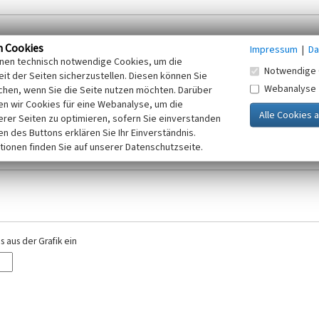
n Cookies
Impressum
|
Da
inen technisch notwendige Cookies, um die
Notwendige 
it der Seiten sicherzustellen. Diesen können Sie
Webanalyse
chen, wenn Sie die Seite nutzen möchten. Darüber
r E-Mail-Adresse. Ihre Angaben werden ausschließlich im Rahmen der KuLaDig-
n wir Cookies für eine Webanalyse, um die
iften des Telemediengesetzes, des Datenschutzgesetzes NRW und der seit dem
erer Seiten zu optimieren, sofern Sie einverstanden
elt, beachten Sie bitte unsere Hinweise zum
ken des Buttons erklären Sie Ihr Einverständnis.
Datenschutz
.
tionen finden Sie auf unserer Datenschutzseite.
 aus der Grafik ein