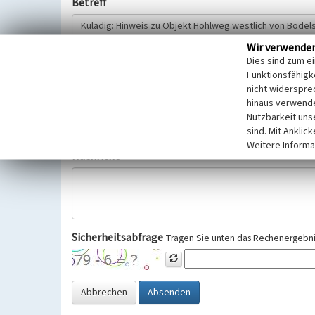
Betreff
Wir verwende
Hinweisgeber
Dies sind zum e
Funktionsfähigke
nicht widerspre
Wir bitten Sie um freiwillige Angabe Ihres Namens und Ihre
hinaus verwende
Selbstverständlich werden diese entsprechend der Vorschr
Nutzbarkeit uns
Datenschutzgrundverordnung (EU-DSGVO) vertraulich behand
sind. Mit Anklic
Weitere Informa
Nachricht
Sicherheitsabfrage
Tragen Sie unten das Rechenergebnis
Abbrechen
Absenden