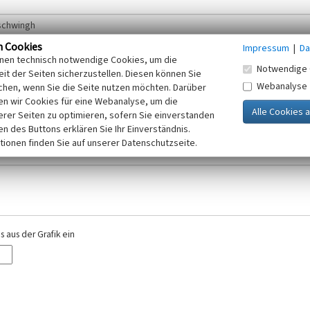
n Cookies
Impressum
|
Da
inen technisch notwendige Cookies, um die
Notwendige 
it der Seiten sicherzustellen. Diesen können Sie
Webanalyse
chen, wenn Sie die Seite nutzen möchten. Darüber
r E-Mail-Adresse. Ihre Angaben werden ausschließlich im Rahmen der KuLaDig-
n wir Cookies für eine Webanalyse, um die
iften des Telemediengesetzes, des Datenschutzgesetzes NRW und der seit dem
erer Seiten zu optimieren, sofern Sie einverstanden
elt, beachten Sie bitte unsere Hinweise zum
ken des Buttons erklären Sie Ihr Einverständnis.
Datenschutz
.
tionen finden Sie auf unserer Datenschutzseite.
 aus der Grafik ein