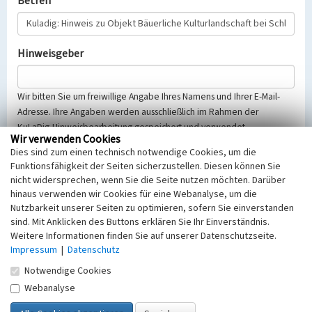
Betreff
Hinweisgeber
Wir bitten Sie um freiwillige Angabe Ihres Namens und Ihrer E-Mail-
Adresse. Ihre Angaben werden ausschließlich im Rahmen der
KuLaDig-Hinweisbearbeitung gespeichert und verwendet.
Wir verwenden Cookies
Selbstverständlich werden diese entsprechend der Vorschriften des
Dies sind zum einen technisch notwendige Cookies, um die
Telemediengesetzes, des Datenschutzgesetzes NRW und der seit
Funktionsfähigkeit der Seiten sicherzustellen. Diesen können Sie
dem 25.05.2018 gültigen Europäischen Datenschutzgrundverordnung
nicht widersprechen, wenn Sie die Seite nutzen möchten. Darüber
(EU-DSGVO) vertraulich behandelt, beachten Sie bitte unsere
hinaus verwenden wir Cookies für eine Webanalyse, um die
Hinweise zum
Datenschutz
.
Nutzbarkeit unserer Seiten zu optimieren, sofern Sie einverstanden
sind. Mit Anklicken des Buttons erklären Sie Ihr Einverständnis.
Nachricht
Weitere Informationen finden Sie auf unserer Datenschutzseite.
Impressum
|
Datenschutz
Notwendige Cookies
Webanalyse
Sicherheitsabfrage
Tragen Sie unten das Rechenergebnis aus der