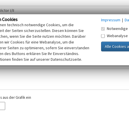
n Cookies
Impressum
|
Da
inen technisch notwendige Cookies, um die
Notwendige 
it der Seiten sicherzustellen. Diesen können Sie
Webanalyse
chen, wenn Sie die Seite nutzen möchten. Darüber
r E-Mail-Adresse. Ihre Angaben werden ausschließlich im Rahmen der KuLaDig-
n wir Cookies für eine Webanalyse, um die
iften des Telemediengesetzes, des Datenschutzgesetzes NRW und der seit dem
erer Seiten zu optimieren, sofern Sie einverstanden
elt, beachten Sie bitte unsere Hinweise zum
ken des Buttons erklären Sie Ihr Einverständnis.
Datenschutz
.
tionen finden Sie auf unserer Datenschutzseite.
 aus der Grafik ein