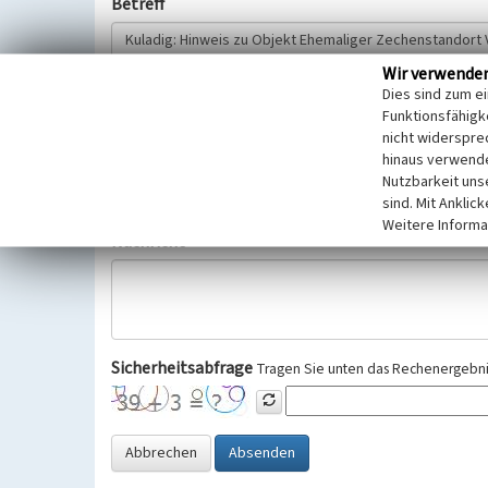
Betreff
Wir verwende
Hinweisgeber
Dies sind zum e
Funktionsfähigke
nicht widerspre
Wir bitten Sie um freiwillige Angabe Ihres Namens und Ihre
hinaus verwende
Selbstverständlich werden diese entsprechend der Vorschr
Nutzbarkeit uns
Datenschutzgrundverordnung (EU-DSGVO) vertraulich behand
sind. Mit Anklic
Weitere Informa
Nachricht
Sicherheitsabfrage
Tragen Sie unten das Rechenergebnis
Abbrechen
Absenden