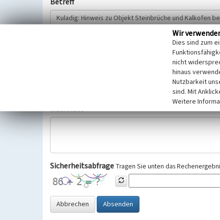
Betreff
Wir verwende
Hinweisgeber
Dies sind zum e
Funktionsfähigke
nicht widerspre
Wir bitten Sie um freiwillige Angabe Ihres Namens und Ihre
hinaus verwende
Selbstverständlich werden diese entsprechend der Vorschr
Nutzbarkeit uns
Datenschutzgrundverordnung (EU-DSGVO) vertraulich behand
sind. Mit Anklic
Weitere Informa
Nachricht
Sicherheitsabfrage
Tragen Sie unten das Rechenergebnis
Abbrechen
Absenden