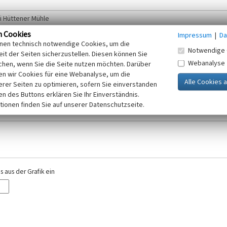
n Cookies
Impressum
|
Da
inen technisch notwendige Cookies, um die
Notwendige 
it der Seiten sicherzustellen. Diesen können Sie
Webanalyse
chen, wenn Sie die Seite nutzen möchten. Darüber
r E-Mail-Adresse. Ihre Angaben werden ausschließlich im Rahmen der KuLaDig-
n wir Cookies für eine Webanalyse, um die
iften des Telemediengesetzes, des Datenschutzgesetzes NRW und der seit dem
erer Seiten zu optimieren, sofern Sie einverstanden
elt, beachten Sie bitte unsere Hinweise zum
ken des Buttons erklären Sie Ihr Einverständnis.
Datenschutz
.
tionen finden Sie auf unserer Datenschutzseite.
 aus der Grafik ein