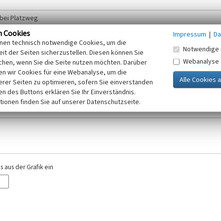
n Cookies
Impressum
|
Da
inen technisch notwendige Cookies, um die
Notwendige 
it der Seiten sicherzustellen. Diesen können Sie
Webanalyse
chen, wenn Sie die Seite nutzen möchten. Darüber
r E-Mail-Adresse. Ihre Angaben werden ausschließlich im Rahmen der KuLaDig-
n wir Cookies für eine Webanalyse, um die
iften des Telemediengesetzes, des Datenschutzgesetzes NRW und der seit dem
erer Seiten zu optimieren, sofern Sie einverstanden
elt, beachten Sie bitte unsere Hinweise zum
ken des Buttons erklären Sie Ihr Einverständnis.
Datenschutz
.
tionen finden Sie auf unserer Datenschutzseite.
 aus der Grafik ein