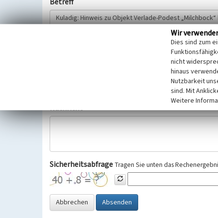
Betreff
Wir verwende
Hinweisgeber
Dies sind zum e
Funktionsfähigke
nicht widerspre
Wir bitten Sie um freiwillige Angabe Ihres Namens und Ihre
hinaus verwende
Selbstverständlich werden diese entsprechend der Vorschr
Nutzbarkeit uns
Datenschutzgrundverordnung (EU-DSGVO) vertraulich behand
sind. Mit Anklic
Weitere Informa
Nachricht
Sicherheitsabfrage
Tragen Sie unten das Rechenergebnis
Abbrechen
Absenden