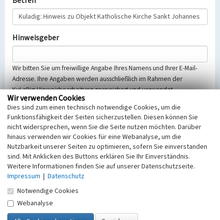
Betreff
Hinweisgeber
Wir bitten Sie um freiwillige Angabe Ihres Namens und Ihrer E-Mail-
Adresse. Ihre Angaben werden ausschließlich im Rahmen der
KuLaDig-Hinweisbearbeitung gespeichert und verwendet.
Wir verwenden Cookies
Selbstverständlich werden diese entsprechend der Vorschriften des
Dies sind zum einen technisch notwendige Cookies, um die
Telemediengesetzes, des Datenschutzgesetzes NRW und der seit
Funktionsfähigkeit der Seiten sicherzustellen. Diesen können Sie
dem 25.05.2018 gültigen Europäischen Datenschutzgrundverordnung
nicht widersprechen, wenn Sie die Seite nutzen möchten. Darüber
(EU-DSGVO) vertraulich behandelt, beachten Sie bitte unsere
hinaus verwenden wir Cookies für eine Webanalyse, um die
Hinweise zum
Datenschutz
.
Nutzbarkeit unserer Seiten zu optimieren, sofern Sie einverstanden
sind. Mit Anklicken des Buttons erklären Sie Ihr Einverständnis.
Nachricht
Weitere Informationen finden Sie auf unserer Datenschutzseite.
Impressum
|
Datenschutz
Notwendige Cookies
Webanalyse
Sicherheitsabfrage
Tragen Sie unten das Rechenergebnis aus der