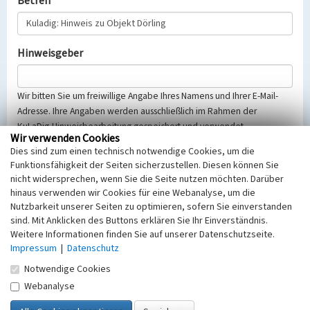
Betreff
Hinweisgeber
Wir bitten Sie um freiwillige Angabe Ihres Namens und Ihrer E-Mail-
Adresse. Ihre Angaben werden ausschließlich im Rahmen der
KuLaDig-Hinweisbearbeitung gespeichert und verwendet.
Wir verwenden Cookies
Selbstverständlich werden diese entsprechend der Vorschriften des
Dies sind zum einen technisch notwendige Cookies, um die
Telemediengesetzes, des Datenschutzgesetzes NRW und der seit
Funktionsfähigkeit der Seiten sicherzustellen. Diesen können Sie
dem 25.05.2018 gültigen Europäischen Datenschutzgrundverordnung
nicht widersprechen, wenn Sie die Seite nutzen möchten. Darüber
(EU-DSGVO) vertraulich behandelt, beachten Sie bitte unsere
hinaus verwenden wir Cookies für eine Webanalyse, um die
Hinweise zum
Datenschutz
.
Nutzbarkeit unserer Seiten zu optimieren, sofern Sie einverstanden
sind. Mit Anklicken des Buttons erklären Sie Ihr Einverständnis.
Nachricht
Weitere Informationen finden Sie auf unserer Datenschutzseite.
Impressum
|
Datenschutz
Notwendige Cookies
Webanalyse
Sicherheitsabfrage
Tragen Sie unten das Rechenergebnis aus der