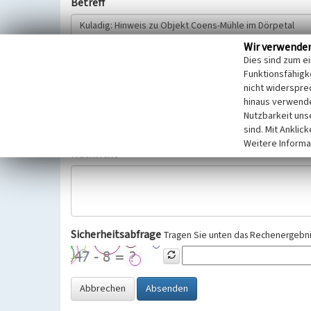
Betreff
Wir verwende
Hinweisgeber
Dies sind zum e
Funktionsfähigke
nicht widerspre
Wir bitten Sie um freiwillige Angabe Ihres Namens und Ihre
hinaus verwende
Selbstverständlich werden diese entsprechend der Vorschr
Nutzbarkeit uns
Datenschutzgrundverordnung (EU-DSGVO) vertraulich behand
sind. Mit Anklic
Weitere Informa
Nachricht
Sicherheitsabfrage
Tragen Sie unten das Rechenergebnis
Abbrechen
Absenden