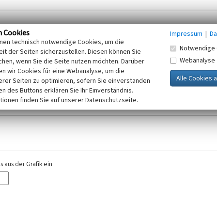
n Cookies
Impressum
|
Da
inen technisch notwendige Cookies, um die
Notwendige 
it der Seiten sicherzustellen. Diesen können Sie
Webanalyse
chen, wenn Sie die Seite nutzen möchten. Darüber
r E-Mail-Adresse. Ihre Angaben werden ausschließlich im Rahmen der KuLaDig-
n wir Cookies für eine Webanalyse, um die
iften des Telemediengesetzes, des Datenschutzgesetzes NRW und der seit dem
erer Seiten zu optimieren, sofern Sie einverstanden
elt, beachten Sie bitte unsere Hinweise zum
ken des Buttons erklären Sie Ihr Einverständnis.
Datenschutz
.
tionen finden Sie auf unserer Datenschutzseite.
 aus der Grafik ein