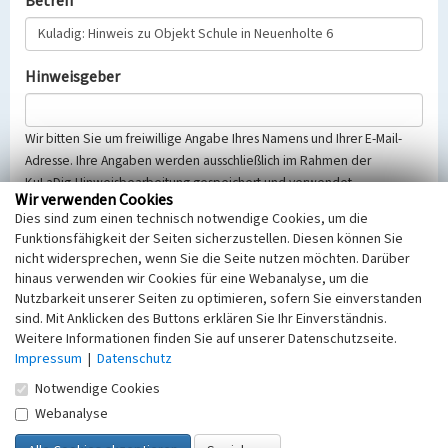
Betreff
Hinweisgeber
Wir bitten Sie um freiwillige Angabe Ihres Namens und Ihrer E-Mail-
Adresse. Ihre Angaben werden ausschließlich im Rahmen der
KuLaDig-Hinweisbearbeitung gespeichert und verwendet.
Wir verwenden Cookies
Selbstverständlich werden diese entsprechend der Vorschriften des
Dies sind zum einen technisch notwendige Cookies, um die
Telemediengesetzes, des Datenschutzgesetzes NRW und der seit
Funktionsfähigkeit der Seiten sicherzustellen. Diesen können Sie
dem 25.05.2018 gültigen Europäischen Datenschutzgrundverordnung
nicht widersprechen, wenn Sie die Seite nutzen möchten. Darüber
(EU-DSGVO) vertraulich behandelt, beachten Sie bitte unsere
hinaus verwenden wir Cookies für eine Webanalyse, um die
Hinweise zum
Datenschutz
.
Nutzbarkeit unserer Seiten zu optimieren, sofern Sie einverstanden
sind. Mit Anklicken des Buttons erklären Sie Ihr Einverständnis.
Nachricht
Weitere Informationen finden Sie auf unserer Datenschutzseite.
Impressum
|
Datenschutz
Notwendige Cookies
Webanalyse
Sicherheitsabfrage
Tragen Sie unten das Rechenergebnis aus der