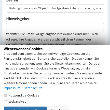
Betreff
Hinweisgeber
Wir bitten Sie um freiwillige Angabe Ihres Namens und Ihrer E-Mail-
Adresse. Ihre Angaben werden ausschließlich im Rahmen der
KuLaDig-Hinweisbearbeitung gespeichert und verwendet.
Wir verwenden Cookies
Selbstverständlich werden diese entsprechend der Vorschriften des
Dies sind zum einen technisch notwendige Cookies, um die
Telemediengesetzes, des Datenschutzgesetzes NRW und der seit
Funktionsfähigkeit der Seiten sicherzustellen. Diesen können Sie
dem 25.05.2018 gültigen Europäischen Datenschutzgrundverordnung
nicht widersprechen, wenn Sie die Seite nutzen möchten. Darüber
(EU-DSGVO) vertraulich behandelt, beachten Sie bitte unsere
hinaus verwenden wir Cookies für eine Webanalyse, um die
Hinweise zum
Datenschutz
.
Nutzbarkeit unserer Seiten zu optimieren, sofern Sie einverstanden
sind. Mit Anklicken des Buttons erklären Sie Ihr Einverständnis.
Nachricht
Weitere Informationen finden Sie auf unserer Datenschutzseite.
Impressum
|
Datenschutz
Notwendige Cookies
Webanalyse
Sicherheitsabfrage
Tragen Sie unten das Rechenergebnis aus der