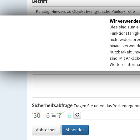
Betreff
Wir verwende
Hinweisgeber
Dies sind zum e
Funktionsfähigke
nicht widerspre
Wir bitten Sie um freiwillige Angabe Ihres Namens und Ihre
hinaus verwende
Selbstverständlich werden diese entsprechend der Vorschr
Nutzbarkeit uns
Datenschutzgrundverordnung (EU-DSGVO) vertraulich behand
sind. Mit Anklic
Weitere Informa
Nachricht
Sicherheitsabfrage
Tragen Sie unten das Rechenergebnis
Abbrechen
Absenden