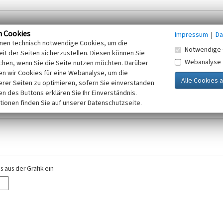
n Cookies
Impressum
|
Da
inen technisch notwendige Cookies, um die
Notwendige 
it der Seiten sicherzustellen. Diesen können Sie
Webanalyse
chen, wenn Sie die Seite nutzen möchten. Darüber
r E-Mail-Adresse. Ihre Angaben werden ausschließlich im Rahmen der KuLaDig-
n wir Cookies für eine Webanalyse, um die
iften des Telemediengesetzes, des Datenschutzgesetzes NRW und der seit dem
erer Seiten zu optimieren, sofern Sie einverstanden
elt, beachten Sie bitte unsere Hinweise zum
ken des Buttons erklären Sie Ihr Einverständnis.
Datenschutz
.
tionen finden Sie auf unserer Datenschutzseite.
 aus der Grafik ein