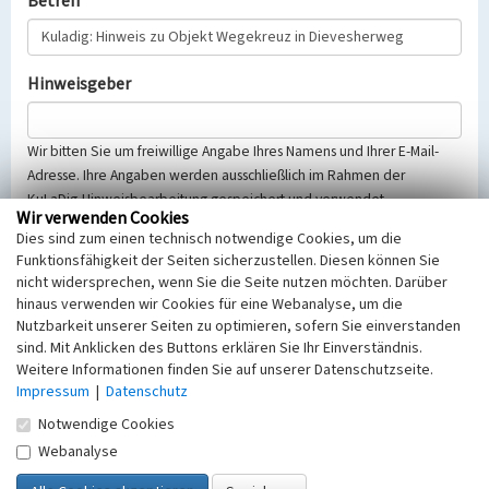
Betreff
Hinweisgeber
Wir bitten Sie um freiwillige Angabe Ihres Namens und Ihrer E-Mail-
Adresse. Ihre Angaben werden ausschließlich im Rahmen der
KuLaDig-Hinweisbearbeitung gespeichert und verwendet.
Wir verwenden Cookies
Selbstverständlich werden diese entsprechend der Vorschriften des
Dies sind zum einen technisch notwendige Cookies, um die
Telemediengesetzes, des Datenschutzgesetzes NRW und der seit
Funktionsfähigkeit der Seiten sicherzustellen. Diesen können Sie
dem 25.05.2018 gültigen Europäischen Datenschutzgrundverordnung
nicht widersprechen, wenn Sie die Seite nutzen möchten. Darüber
(EU-DSGVO) vertraulich behandelt, beachten Sie bitte unsere
hinaus verwenden wir Cookies für eine Webanalyse, um die
Hinweise zum
Datenschutz
.
Nutzbarkeit unserer Seiten zu optimieren, sofern Sie einverstanden
sind. Mit Anklicken des Buttons erklären Sie Ihr Einverständnis.
Nachricht
Weitere Informationen finden Sie auf unserer Datenschutzseite.
Impressum
|
Datenschutz
Notwendige Cookies
Webanalyse
Sicherheitsabfrage
Tragen Sie unten das Rechenergebnis aus der