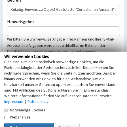
Betreff
Hinweisgeber
Wir bitten Sie um freiwillige Angabe Ihres Namens und Ihrer E-Mail-
Adresse. Ihre Angaben werden ausschließlich im Rahmen der
KuLaDig-Hinweisbearbeitung gespeichert und verwendet.
Wir verwenden Cookies
Selbstverständlich werden diese entsprechend der Vorschriften des
Dies sind zum einen technisch notwendige Cookies, um die
Telemediengesetzes, des Datenschutzgesetzes NRW und der seit
Funktionsfähigkeit der Seiten sicherzustellen. Diesen können Sie
dem 25.05.2018 gültigen Europäischen Datenschutzgrundverordnung
nicht widersprechen, wenn Sie die Seite nutzen möchten. Darüber
(EU-DSGVO) vertraulich behandelt, beachten Sie bitte unsere
hinaus verwenden wir Cookies für eine Webanalyse, um die
Hinweise zum
Datenschutz
.
Nutzbarkeit unserer Seiten zu optimieren, sofern Sie einverstanden
sind. Mit Anklicken des Buttons erklären Sie Ihr Einverständnis.
Nachricht
Weitere Informationen finden Sie auf unserer Datenschutzseite.
Impressum
|
Datenschutz
Notwendige Cookies
Webanalyse
Sicherheitsabfrage
Tragen Sie unten das Rechenergebnis aus der