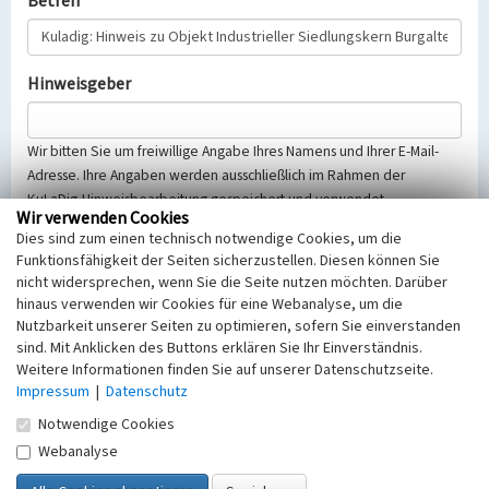
Betreff
Hinweisgeber
Wir bitten Sie um freiwillige Angabe Ihres Namens und Ihrer E-Mail-
Adresse. Ihre Angaben werden ausschließlich im Rahmen der
KuLaDig-Hinweisbearbeitung gespeichert und verwendet.
Wir verwenden Cookies
Selbstverständlich werden diese entsprechend der Vorschriften des
Dies sind zum einen technisch notwendige Cookies, um die
Telemediengesetzes, des Datenschutzgesetzes NRW und der seit
Funktionsfähigkeit der Seiten sicherzustellen. Diesen können Sie
dem 25.05.2018 gültigen Europäischen Datenschutzgrundverordnung
nicht widersprechen, wenn Sie die Seite nutzen möchten. Darüber
(EU-DSGVO) vertraulich behandelt, beachten Sie bitte unsere
hinaus verwenden wir Cookies für eine Webanalyse, um die
Hinweise zum
Datenschutz
.
Nutzbarkeit unserer Seiten zu optimieren, sofern Sie einverstanden
sind. Mit Anklicken des Buttons erklären Sie Ihr Einverständnis.
Nachricht
Weitere Informationen finden Sie auf unserer Datenschutzseite.
Impressum
|
Datenschutz
Notwendige Cookies
Webanalyse
Sicherheitsabfrage
Tragen Sie unten das Rechenergebnis aus der