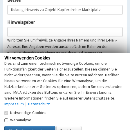
Betreff
Hinweisgeber
Wir bitten Sie um freiwillige Angabe Ihres Namens und Ihrer E-Mail-
Adresse. Ihre Angaben werden ausschließlich im Rahmen der
KuLaDig-Hinweisbearbeitung gespeichert und verwendet.
Wir verwenden Cookies
Selbstverständlich werden diese entsprechend der Vorschriften des
Dies sind zum einen technisch notwendige Cookies, um die
Telemediengesetzes, des Datenschutzgesetzes NRW und der seit
Funktionsfähigkeit der Seiten sicherzustellen. Diesen können Sie
dem 25.05.2018 gültigen Europäischen Datenschutzgrundverordnung
nicht widersprechen, wenn Sie die Seite nutzen möchten. Darüber
(EU-DSGVO) vertraulich behandelt, beachten Sie bitte unsere
hinaus verwenden wir Cookies für eine Webanalyse, um die
Hinweise zum
Datenschutz
.
Nutzbarkeit unserer Seiten zu optimieren, sofern Sie einverstanden
sind. Mit Anklicken des Buttons erklären Sie Ihr Einverständnis.
Nachricht
Weitere Informationen finden Sie auf unserer Datenschutzseite.
Impressum
|
Datenschutz
Notwendige Cookies
Webanalyse
Sicherheitsabfrage
Tragen Sie unten das Rechenergebnis aus der