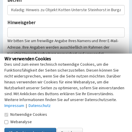
Betreff
Hinweisgeber
Wir bitten Sie um freiwillige Angabe Ihres Namens und Ihrer E-Mail-
Adresse. Ihre Angaben werden ausschließlich im Rahmen der
KuLaDig-Hinweisbearbeitung gespeichert und verwendet.
Wir verwenden Cookies
Selbstverständlich werden diese entsprechend der Vorschriften des
Dies sind zum einen technisch notwendige Cookies, um die
Telemediengesetzes, des Datenschutzgesetzes NRW und der seit
Funktionsfähigkeit der Seiten sicherzustellen. Diesen können Sie
dem 25.05.2018 gültigen Europäischen Datenschutzgrundverordnung
nicht widersprechen, wenn Sie die Seite nutzen möchten. Darüber
(EU-DSGVO) vertraulich behandelt, beachten Sie bitte unsere
hinaus verwenden wir Cookies für eine Webanalyse, um die
Hinweise zum
Datenschutz
.
Nutzbarkeit unserer Seiten zu optimieren, sofern Sie einverstanden
sind. Mit Anklicken des Buttons erklären Sie Ihr Einverständnis.
Nachricht
Weitere Informationen finden Sie auf unserer Datenschutzseite.
Impressum
|
Datenschutz
Notwendige Cookies
Webanalyse
Sicherheitsabfrage
Tragen Sie unten das Rechenergebnis aus der