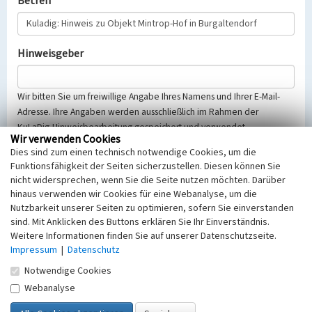
Betreff
Hinweisgeber
Wir bitten Sie um freiwillige Angabe Ihres Namens und Ihrer E-Mail-
Adresse. Ihre Angaben werden ausschließlich im Rahmen der
KuLaDig-Hinweisbearbeitung gespeichert und verwendet.
Wir verwenden Cookies
Selbstverständlich werden diese entsprechend der Vorschriften des
Dies sind zum einen technisch notwendige Cookies, um die
Telemediengesetzes, des Datenschutzgesetzes NRW und der seit
Funktionsfähigkeit der Seiten sicherzustellen. Diesen können Sie
dem 25.05.2018 gültigen Europäischen Datenschutzgrundverordnung
nicht widersprechen, wenn Sie die Seite nutzen möchten. Darüber
(EU-DSGVO) vertraulich behandelt, beachten Sie bitte unsere
hinaus verwenden wir Cookies für eine Webanalyse, um die
Hinweise zum
Datenschutz
.
Nutzbarkeit unserer Seiten zu optimieren, sofern Sie einverstanden
sind. Mit Anklicken des Buttons erklären Sie Ihr Einverständnis.
Nachricht
Weitere Informationen finden Sie auf unserer Datenschutzseite.
Impressum
|
Datenschutz
Notwendige Cookies
Webanalyse
Sicherheitsabfrage
Tragen Sie unten das Rechenergebnis aus der