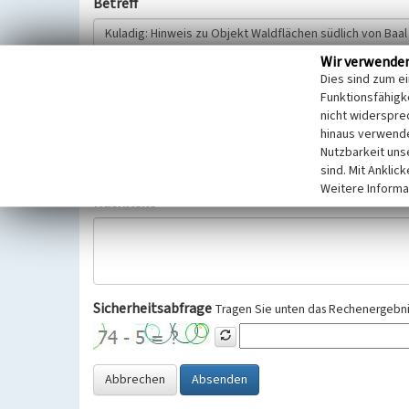
Betreff
Wir verwende
Hinweisgeber
Dies sind zum e
Funktionsfähigke
nicht widerspre
Wir bitten Sie um freiwillige Angabe Ihres Namens und Ihre
hinaus verwende
Selbstverständlich werden diese entsprechend der Vorschr
Nutzbarkeit uns
Datenschutzgrundverordnung (EU-DSGVO) vertraulich behand
sind. Mit Anklic
Weitere Informa
Nachricht
Sicherheitsabfrage
Tragen Sie unten das Rechenergebnis
Abbrechen
Absenden