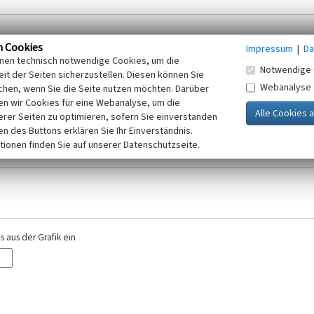
n Cookies
Impressum
|
Da
inen technisch notwendige Cookies, um die
Notwendige 
it der Seiten sicherzustellen. Diesen können Sie
Webanalyse
chen, wenn Sie die Seite nutzen möchten. Darüber
r E-Mail-Adresse. Ihre Angaben werden ausschließlich im Rahmen der KuLaDig-
n wir Cookies für eine Webanalyse, um die
iften des Telemediengesetzes, des Datenschutzgesetzes NRW und der seit dem
erer Seiten zu optimieren, sofern Sie einverstanden
elt, beachten Sie bitte unsere Hinweise zum
ken des Buttons erklären Sie Ihr Einverständnis.
Datenschutz
.
tionen finden Sie auf unserer Datenschutzseite.
 aus der Grafik ein