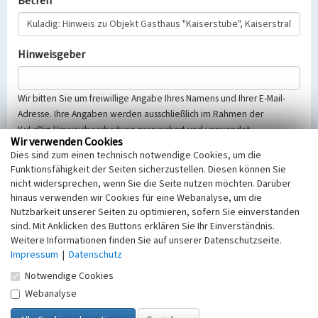
Betreff
Hinweisgeber
Wir bitten Sie um freiwillige Angabe Ihres Namens und Ihrer E-Mail-
Adresse. Ihre Angaben werden ausschließlich im Rahmen der
KuLaDig-Hinweisbearbeitung gespeichert und verwendet.
Wir verwenden Cookies
Selbstverständlich werden diese entsprechend der Vorschriften des
Dies sind zum einen technisch notwendige Cookies, um die
Telemediengesetzes, des Datenschutzgesetzes NRW und der seit
Funktionsfähigkeit der Seiten sicherzustellen. Diesen können Sie
dem 25.05.2018 gültigen Europäischen Datenschutzgrundverordnung
nicht widersprechen, wenn Sie die Seite nutzen möchten. Darüber
(EU-DSGVO) vertraulich behandelt, beachten Sie bitte unsere
hinaus verwenden wir Cookies für eine Webanalyse, um die
Hinweise zum
Datenschutz
.
Nutzbarkeit unserer Seiten zu optimieren, sofern Sie einverstanden
sind. Mit Anklicken des Buttons erklären Sie Ihr Einverständnis.
Nachricht
Weitere Informationen finden Sie auf unserer Datenschutzseite.
Impressum
|
Datenschutz
Notwendige Cookies
Webanalyse
Sicherheitsabfrage
Tragen Sie unten das Rechenergebnis aus der