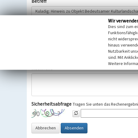
Betreff
Wir verwende
Hinweisgeber
Dies sind zum e
Funktionsfähigke
nicht widerspre
Wir bitten Sie um freiwillige Angabe Ihres Namens und Ihre
hinaus verwende
Selbstverständlich werden diese entsprechend der Vorschr
Nutzbarkeit uns
Datenschutzgrundverordnung (EU-DSGVO) vertraulich behand
sind. Mit Anklic
Weitere Informa
Nachricht
Sicherheitsabfrage
Tragen Sie unten das Rechenergebnis
Abbrechen
Absenden