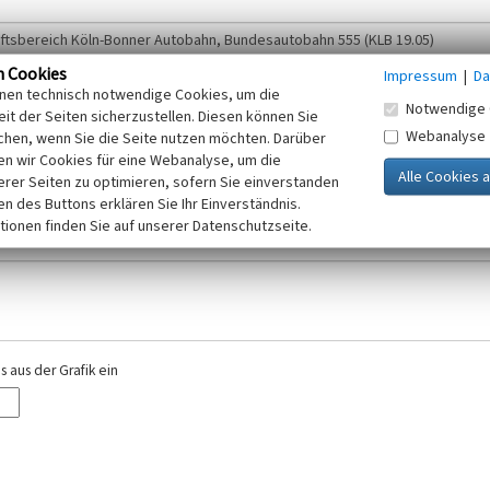
n Cookies
Impressum
|
Da
inen technisch notwendige Cookies, um die
Notwendige 
it der Seiten sicherzustellen. Diesen können Sie
Webanalyse
chen, wenn Sie die Seite nutzen möchten. Darüber
r E-Mail-Adresse. Ihre Angaben werden ausschließlich im Rahmen der KuLaDig-
n wir Cookies für eine Webanalyse, um die
iften des Telemediengesetzes, des Datenschutzgesetzes NRW und der seit dem
erer Seiten zu optimieren, sofern Sie einverstanden
elt, beachten Sie bitte unsere Hinweise zum
ken des Buttons erklären Sie Ihr Einverständnis.
Datenschutz
.
tionen finden Sie auf unserer Datenschutzseite.
 aus der Grafik ein