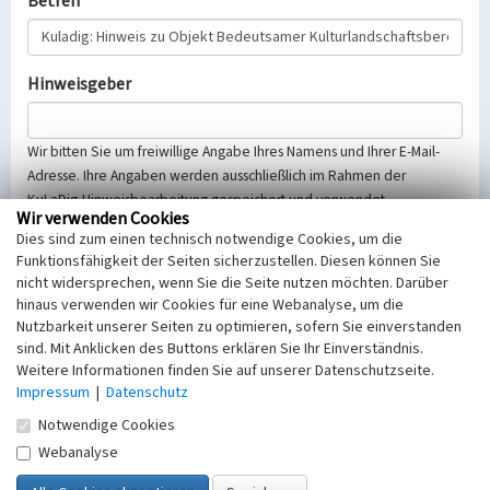
Betreff
Hinweisgeber
Wir bitten Sie um freiwillige Angabe Ihres Namens und Ihrer E-Mail-
Adresse. Ihre Angaben werden ausschließlich im Rahmen der
KuLaDig-Hinweisbearbeitung gespeichert und verwendet.
Wir verwenden Cookies
Selbstverständlich werden diese entsprechend der Vorschriften des
Dies sind zum einen technisch notwendige Cookies, um die
Telemediengesetzes, des Datenschutzgesetzes NRW und der seit
Funktionsfähigkeit der Seiten sicherzustellen. Diesen können Sie
dem 25.05.2018 gültigen Europäischen Datenschutzgrundverordnung
nicht widersprechen, wenn Sie die Seite nutzen möchten. Darüber
(EU-DSGVO) vertraulich behandelt, beachten Sie bitte unsere
hinaus verwenden wir Cookies für eine Webanalyse, um die
Hinweise zum
Datenschutz
.
Nutzbarkeit unserer Seiten zu optimieren, sofern Sie einverstanden
sind. Mit Anklicken des Buttons erklären Sie Ihr Einverständnis.
Nachricht
Weitere Informationen finden Sie auf unserer Datenschutzseite.
Impressum
|
Datenschutz
Notwendige Cookies
Webanalyse
Sicherheitsabfrage
Tragen Sie unten das Rechenergebnis aus der