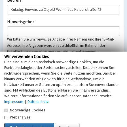
Betreff
Hinweisgeber
Wir bitten Sie um freiwillige Angabe Ihres Namens und Ihrer E-Mail-
Adresse. Ihre Angaben werden ausschließlich im Rahmen der
KuLaDig-Hinweisbearbeitung gespeichert und verwendet.
Wir verwenden Cookies
Selbstverständlich werden diese entsprechend der Vorschriften des
Dies sind zum einen technisch notwendige Cookies, um die
Telemediengesetzes, des Datenschutzgesetzes NRW und der seit
Funktionsfähigkeit der Seiten sicherzustellen. Diesen können Sie
dem 25.05.2018 gültigen Europäischen Datenschutzgrundverordnung
nicht widersprechen, wenn Sie die Seite nutzen möchten. Darüber
(EU-DSGVO) vertraulich behandelt, beachten Sie bitte unsere
hinaus verwenden wir Cookies für eine Webanalyse, um die
Hinweise zum
Datenschutz
.
Nutzbarkeit unserer Seiten zu optimieren, sofern Sie einverstanden
sind. Mit Anklicken des Buttons erklären Sie Ihr Einverständnis.
Nachricht
Weitere Informationen finden Sie auf unserer Datenschutzseite.
Impressum
|
Datenschutz
Notwendige Cookies
Webanalyse
Sicherheitsabfrage
Tragen Sie unten das Rechenergebnis aus der