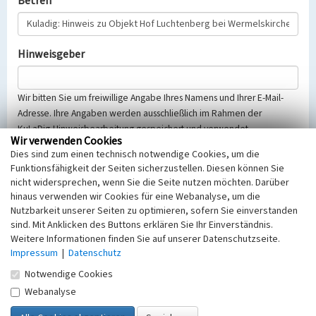
Betreff
Hinweisgeber
Wir bitten Sie um freiwillige Angabe Ihres Namens und Ihrer E-Mail-
Adresse. Ihre Angaben werden ausschließlich im Rahmen der
KuLaDig-Hinweisbearbeitung gespeichert und verwendet.
Wir verwenden Cookies
Selbstverständlich werden diese entsprechend der Vorschriften des
Dies sind zum einen technisch notwendige Cookies, um die
Telemediengesetzes, des Datenschutzgesetzes NRW und der seit
Funktionsfähigkeit der Seiten sicherzustellen. Diesen können Sie
dem 25.05.2018 gültigen Europäischen Datenschutzgrundverordnung
nicht widersprechen, wenn Sie die Seite nutzen möchten. Darüber
(EU-DSGVO) vertraulich behandelt, beachten Sie bitte unsere
hinaus verwenden wir Cookies für eine Webanalyse, um die
Hinweise zum
Datenschutz
.
Nutzbarkeit unserer Seiten zu optimieren, sofern Sie einverstanden
sind. Mit Anklicken des Buttons erklären Sie Ihr Einverständnis.
Nachricht
Weitere Informationen finden Sie auf unserer Datenschutzseite.
Impressum
|
Datenschutz
Notwendige Cookies
Webanalyse
Sicherheitsabfrage
Tragen Sie unten das Rechenergebnis aus der