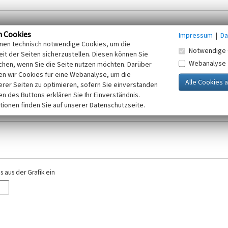
n Cookies
Impressum
|
Da
inen technisch notwendige Cookies, um die
Notwendige 
it der Seiten sicherzustellen. Diesen können Sie
Webanalyse
chen, wenn Sie die Seite nutzen möchten. Darüber
r E-Mail-Adresse. Ihre Angaben werden ausschließlich im Rahmen der KuLaDig-
n wir Cookies für eine Webanalyse, um die
iften des Telemediengesetzes, des Datenschutzgesetzes NRW und der seit dem
erer Seiten zu optimieren, sofern Sie einverstanden
elt, beachten Sie bitte unsere Hinweise zum
ken des Buttons erklären Sie Ihr Einverständnis.
Datenschutz
.
tionen finden Sie auf unserer Datenschutzseite.
 aus der Grafik ein