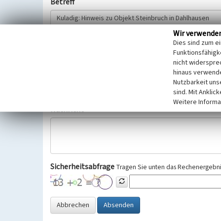
Betreff
Wir verwende
Hinweisgeber
Dies sind zum e
Funktionsfähigke
nicht widerspre
Wir bitten Sie um freiwillige Angabe Ihres Namens und Ihre
hinaus verwende
Selbstverständlich werden diese entsprechend der Vorschr
Nutzbarkeit uns
Datenschutzgrundverordnung (EU-DSGVO) vertraulich behand
sind. Mit Anklic
Weitere Informa
Nachricht
Sicherheitsabfrage
Tragen Sie unten das Rechenergebnis
Abbrechen
Absenden