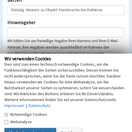
Betreff
Hinweisgeber
Wir bitten Sie um freiwillige Angabe Ihres Namens und Ihrer E-Mail-
Adresse. Ihre Angaben werden ausschließlich im Rahmen der
KuLaDig-Hinweisbearbeitung gespeichert und verwendet.
Wir verwenden Cookies
Selbstverständlich werden diese entsprechend der Vorschriften des
Dies sind zum einen technisch notwendige Cookies, um die
Telemediengesetzes, des Datenschutzgesetzes NRW und der seit
Funktionsfähigkeit der Seiten sicherzustellen. Diesen können Sie
dem 25.05.2018 gültigen Europäischen Datenschutzgrundverordnung
nicht widersprechen, wenn Sie die Seite nutzen möchten. Darüber
(EU-DSGVO) vertraulich behandelt, beachten Sie bitte unsere
hinaus verwenden wir Cookies für eine Webanalyse, um die
Hinweise zum
Datenschutz
.
Nutzbarkeit unserer Seiten zu optimieren, sofern Sie einverstanden
sind. Mit Anklicken des Buttons erklären Sie Ihr Einverständnis.
Nachricht
Weitere Informationen finden Sie auf unserer Datenschutzseite.
Impressum
|
Datenschutz
Notwendige Cookies
Webanalyse
Sicherheitsabfrage
Tragen Sie unten das Rechenergebnis aus der