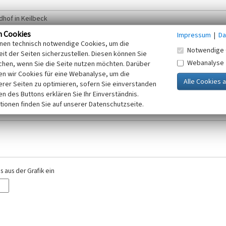
n Cookies
Impressum
|
Da
inen technisch notwendige Cookies, um die
Notwendige 
it der Seiten sicherzustellen. Diesen können Sie
Webanalyse
chen, wenn Sie die Seite nutzen möchten. Darüber
r E-Mail-Adresse. Ihre Angaben werden ausschließlich im Rahmen der KuLaDig-
n wir Cookies für eine Webanalyse, um die
iften des Telemediengesetzes, des Datenschutzgesetzes NRW und der seit dem
erer Seiten zu optimieren, sofern Sie einverstanden
elt, beachten Sie bitte unsere Hinweise zum
ken des Buttons erklären Sie Ihr Einverständnis.
Datenschutz
.
tionen finden Sie auf unserer Datenschutzseite.
 aus der Grafik ein