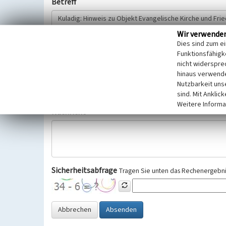
Betreff
Wir verwende
Hinweisgeber
Dies sind zum e
Funktionsfähigke
nicht widerspre
Wir bitten Sie um freiwillige Angabe Ihres Namens und Ihre
hinaus verwende
Selbstverständlich werden diese entsprechend der Vorschr
Nutzbarkeit uns
Datenschutzgrundverordnung (EU-DSGVO) vertraulich behand
sind. Mit Anklic
Weitere Informa
Nachricht
Sicherheitsabfrage
Tragen Sie unten das Rechenergebnis
Abbrechen
Absenden