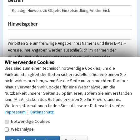
Betreff
Hinweisgeber
Wir bitten Sie um freiwillige Angabe Ihres Namens und Ihrer E-Mail-
Adresse. Ihre Angaben werden ausschließlich im Rahmen der
KuLaDig-Hinweisbearbeitung gespeichert und verwendet.
Wir verwenden Cookies
Selbstverständlich werden diese entsprechend der Vorschriften des
Dies sind zum einen technisch notwendige Cookies, um die
Telemediengesetzes, des Datenschutzgesetzes NRW und der seit
Funktionsfähigkeit der Seiten sicherzustellen. Diesen können Sie
dem 25.05.2018 gültigen Europäischen Datenschutzgrundverordnung
nicht widersprechen, wenn Sie die Seite nutzen möchten. Darüber
(EU-DSGVO) vertraulich behandelt, beachten Sie bitte unsere
hinaus verwenden wir Cookies für eine Webanalyse, um die
Hinweise zum
Datenschutz
.
Nutzbarkeit unserer Seiten zu optimieren, sofern Sie einverstanden
sind. Mit Anklicken des Buttons erklären Sie Ihr Einverständnis.
Nachricht
Weitere Informationen finden Sie auf unserer Datenschutzseite.
Impressum
|
Datenschutz
Notwendige Cookies
Webanalyse
Sicherheitsabfrage
Tragen Sie unten das Rechenergebnis aus der