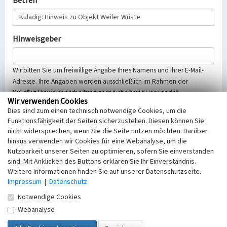
Betreff
Hinweisgeber
Wir bitten Sie um freiwillige Angabe Ihres Namens und Ihrer E-Mail-
Adresse. Ihre Angaben werden ausschließlich im Rahmen der
KuLaDig-Hinweisbearbeitung gespeichert und verwendet.
Wir verwenden Cookies
Selbstverständlich werden diese entsprechend der Vorschriften des
Dies sind zum einen technisch notwendige Cookies, um die
Telemediengesetzes, des Datenschutzgesetzes NRW und der seit
Funktionsfähigkeit der Seiten sicherzustellen. Diesen können Sie
dem 25.05.2018 gültigen Europäischen Datenschutzgrundverordnung
nicht widersprechen, wenn Sie die Seite nutzen möchten. Darüber
(EU-DSGVO) vertraulich behandelt, beachten Sie bitte unsere
hinaus verwenden wir Cookies für eine Webanalyse, um die
Hinweise zum
Datenschutz
.
Nutzbarkeit unserer Seiten zu optimieren, sofern Sie einverstanden
sind. Mit Anklicken des Buttons erklären Sie Ihr Einverständnis.
Nachricht
Weitere Informationen finden Sie auf unserer Datenschutzseite.
Impressum
|
Datenschutz
Notwendige Cookies
Webanalyse
Sicherheitsabfrage
Tragen Sie unten das Rechenergebnis aus der