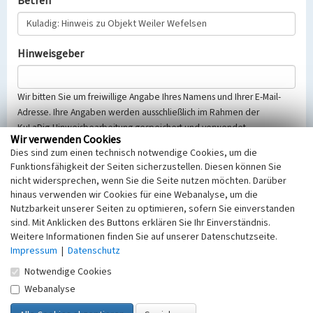
Betreff
Hinweisgeber
Wir bitten Sie um freiwillige Angabe Ihres Namens und Ihrer E-Mail-
Adresse. Ihre Angaben werden ausschließlich im Rahmen der
KuLaDig-Hinweisbearbeitung gespeichert und verwendet.
Wir verwenden Cookies
Selbstverständlich werden diese entsprechend der Vorschriften des
Dies sind zum einen technisch notwendige Cookies, um die
Telemediengesetzes, des Datenschutzgesetzes NRW und der seit
Funktionsfähigkeit der Seiten sicherzustellen. Diesen können Sie
dem 25.05.2018 gültigen Europäischen Datenschutzgrundverordnung
nicht widersprechen, wenn Sie die Seite nutzen möchten. Darüber
(EU-DSGVO) vertraulich behandelt, beachten Sie bitte unsere
hinaus verwenden wir Cookies für eine Webanalyse, um die
Hinweise zum
Datenschutz
.
Nutzbarkeit unserer Seiten zu optimieren, sofern Sie einverstanden
sind. Mit Anklicken des Buttons erklären Sie Ihr Einverständnis.
Nachricht
Weitere Informationen finden Sie auf unserer Datenschutzseite.
Impressum
|
Datenschutz
Notwendige Cookies
Webanalyse
Sicherheitsabfrage
Tragen Sie unten das Rechenergebnis aus der